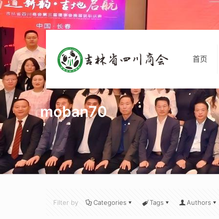
首页
moban70
Filter by
Categories
Tags
Authors